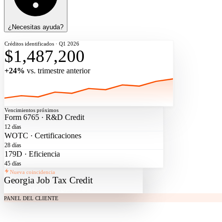
¿Necesitas ayuda?
Créditos identificados · Q1 2026
$1,487,200
+24%
vs. trimestre anterior
Vencimientos próximos
Form 6765 · R&D Credit
12 días
WOTC · Certificaciones
28 días
179D · Eficiencia
45 días
Nueva coincidencia
Georgia Job Tax Credit
Estimado:
$42,500
· Elegibilidad alta
PANEL DEL CLIENTE